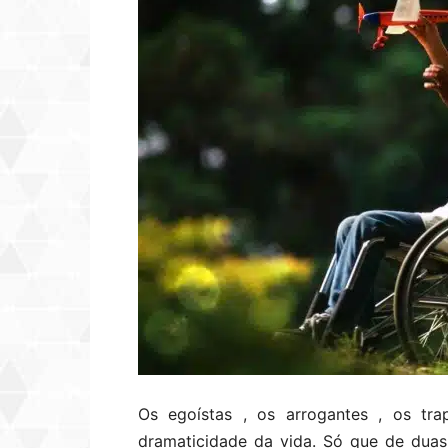
Os egoístas , os arrogantes , os tr
dramaticidade da vida. Só que de dua