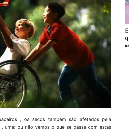
E
q
Re
apaceiros , os secos também são afetados pela
s , uma: ou não vemos o que se passa com estas