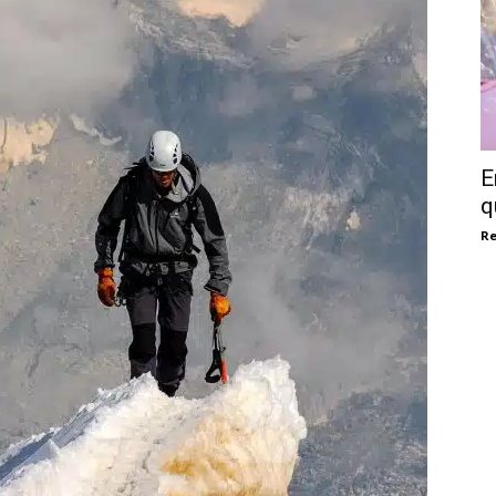
E
q
Re