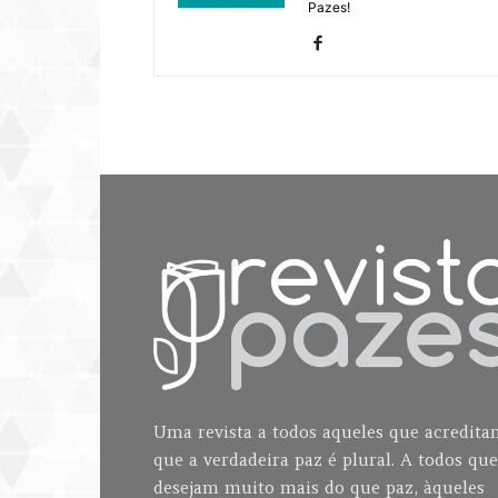
Pazes!
Uma revista a todos aqueles que acredit
que a verdadeira paz é plural. A todos que
desejam muito mais do que paz, àqueles