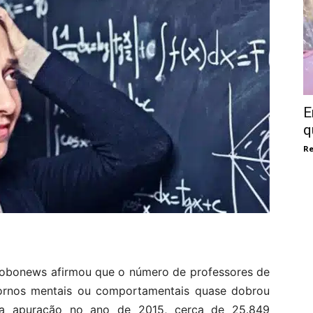
E
q
Re
lobonews afirmou que o número de professores de
stornos mentais ou comportamentais quase dobrou
a apuração no ano de 2015, cerca de 25.849