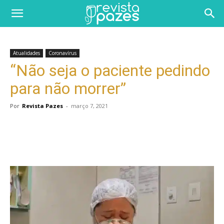
Atualidades
Coronavírus
“Não seja o paciente pedindo
para não morrer”
Por
Revista Pazes
-
março 7, 2021