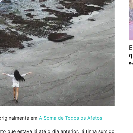
E
q
Re
originalmente em
A Soma de Todos os Afetos
to que estava lá até o dia anterior, já tinha sumido