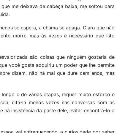
O que me deixava de cabeça baixa, me soltou para
uida.
menos se espera, a chama se apaga. Claro que não
nto morre, mas às vezes é necessário que isto
desvalorizada são coisas que ninguém gostaria de
 que você gosta adquiriu um poder que lhe permite
empre dizem, não há mal que dure cem anos, mas
longo e de várias etapas, requer muito esforço e
essoa, citá-la menos vezes nas conversas com as
 há insistência da parte dele, evitar encontrá-lo o
essoa vai enfraquecendo, a curiosidade por saber