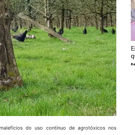
E
q
Re
malefícios do uso contínuo de agrotóxicos nos