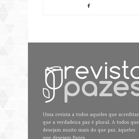
Uma revista a todos aqueles que acredit
que a verdadeira paz é plural. A todos que
desejam muito mais do que paz, àqueles
que desejam Pazes.