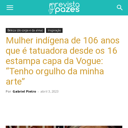
Beleza (do corpo e da alma)
Inspiração
Mulher indígena de 106 anos
que é tatuadora desde os 16
estampa capa da Vogue:
“Tenho orgulho da minha
arte”
Por
Gabriel Pietro
-
abril 3, 2023