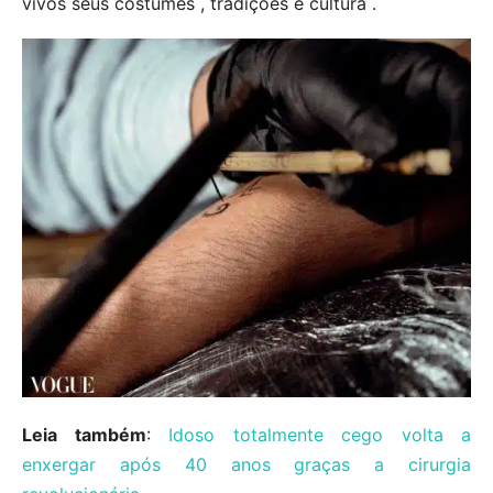
vivos seus costumes , tradições e cultura .
Leia também
:
Idoso totalmente cego volta a
enxergar após 40 anos graças a cirurgia