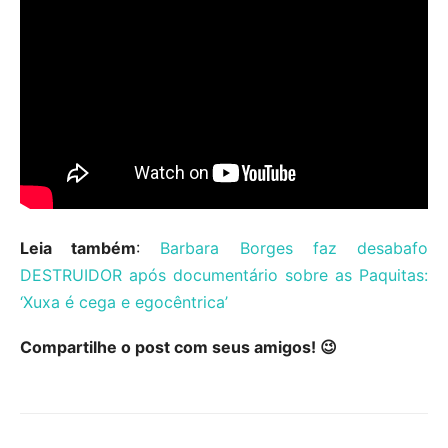
Leia também
:
Barbara Borges faz desabafo
DESTRUIDOR após documentário sobre as Paquitas:
‘Xuxa é cega e egocêntrica’
Compartilhe o post com seus amigos! 😉