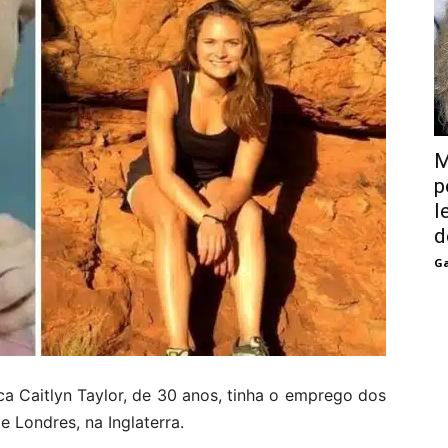
M
p
l
d
Ga
ica Caitlyn Taylor, de 30 anos, tinha o emprego dos
 Londres, na Inglaterra.