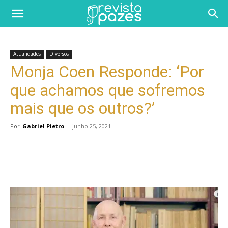
Atualidades
Diversos
Monja Coen Responde: ‘Por
que achamos que sofremos
mais que os outros?’
Por
Gabriel Pietro
-
junho 25, 2021