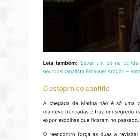
Leia também
:
‘Levar um pé na bunda 
neuropsicanalista Emanuel Aragão – ent
O estopim do conflito
A chegada de Marina não é só uma vis
manteve trancadas e traz um segredo cap
expor escolhas que ficaram no passado.
O reencontro força as duas a revisita