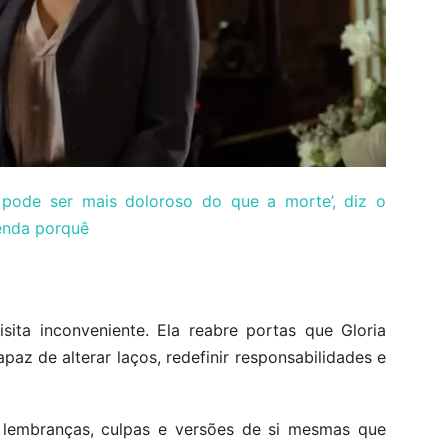
pode ser mais doloroso do que a morte’, diz o
enda porquê
ita inconveniente. Ela reabre portas que Gloria
az de alterar laços, redefinir responsabilidades e
r lembranças, culpas e versões de si mesmas que