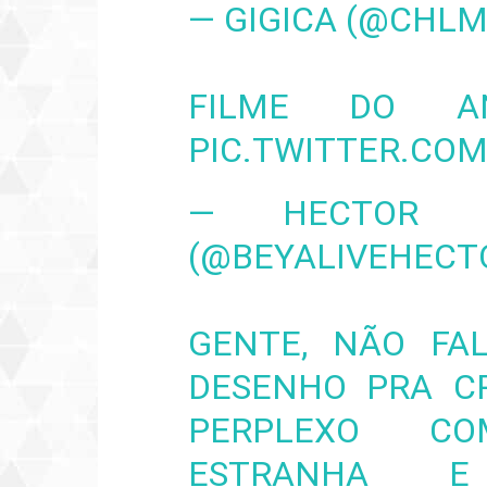
— GIGICA (@CHL
FILME DO A
PIC.TWITTER.CO
— HECTOR 
(@BEYALIVEHECT
GENTE, NÃO FA
DESENHO PRA CR
PERPLEXO C
ESTRANHA E