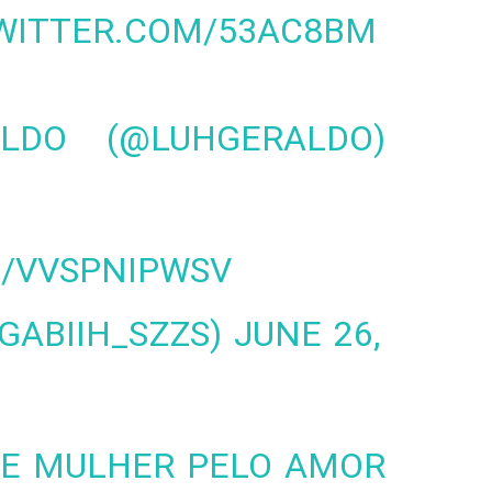
TWITTER.COM/53AC8BM
LDO (@LUHGERALDO)
M/VVSPNIPWSV
 (@GABIIH_SZZS)
JUNE 26,
SE MULHER PELO AMOR