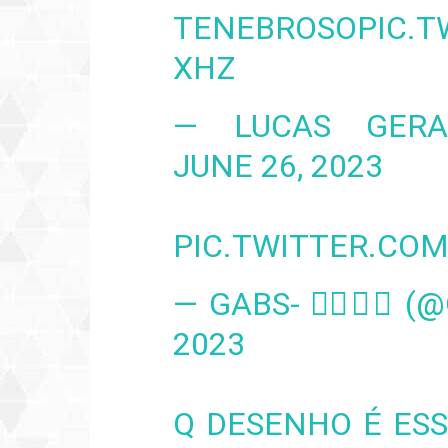
TENEBROSO
PIC.
XHZ
— LUCAS GERA
JUNE 26, 2023
PIC.TWITTER.CO
— GABS- 🏳️‍🌈🇧🇷
2023
Q DESENHO É ES