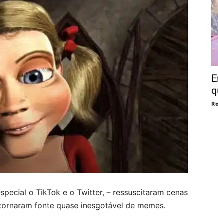
E
q
Re
especial o TikTok e o Twitter, – ressuscitaram cenas
 tornaram fonte quase inesgotável de memes.