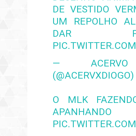
DE VESTIDO VER
UM REPOLHO AL
DAR P
PIC.TWITTER.CO
— ACERVO 
(@ACERVXDIOGO
O MLK FAZENDO
APANHANDO
PIC.TWITTER.CO