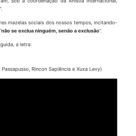
iram, sob a coordenação da Anistia Internacional,
.
ores mazelas sociais dos nossos tempos, incitando-
“
não se exclua ninguém, senão a exclusão
“.
guida, a letra:
o Passapusso, Rincon Sapiência e Xuxa Levy)