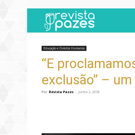
Revista
Pazes
Educação e Direitos Humanos
“E proclamamos
exclusão” – um 
Por
Revista Pazes
-
junho 2, 2018
Compartilhar