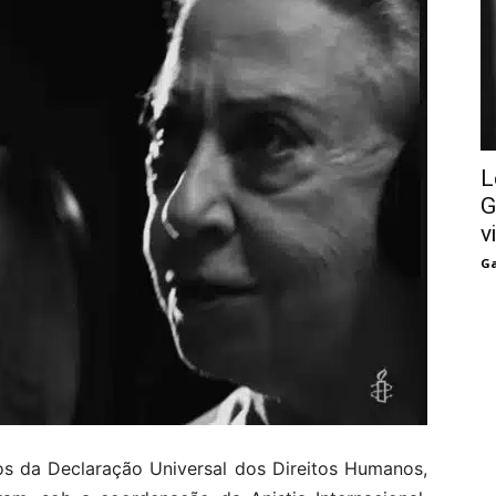
L
G
v
Ga
 da Declaração Universal dos Direitos Humanos,