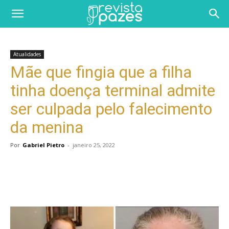
Atualidades
Mãe que fingia que a filha
tinha doença terminal admite
ser culpada pelo falecimento
da menina
Por
Gabriel Pietro
-
janeiro 25, 2022