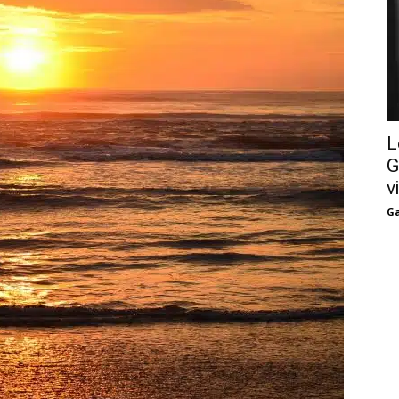
L
G
v
Ga