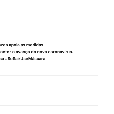
azes apoia as medidas
conter o avanço do novo coronavírus.
sa #SeSairUseMáscara