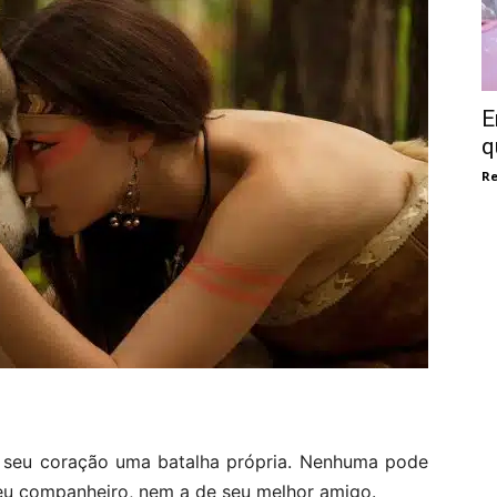
E
q
Re
 seu coração uma batalha própria. Nenhuma pode
eu companheiro, nem a de seu melhor amigo.