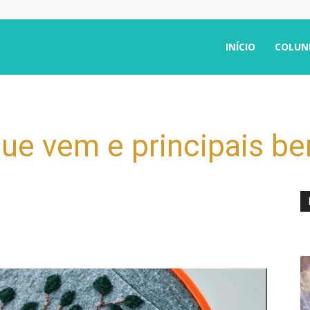
INÍCIO
COLUN
que vem e principais be