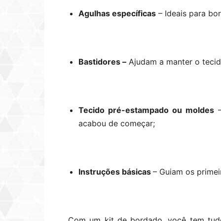
Agulhas específicas
– Ideais para bo
Bastidores –
Ajudam a manter o tecid
Tecido pré-estampado ou moldes
–
acabou de começar;
Instruções básicas
– Guiam os prime
Com um kit de bordado, você tem tudo