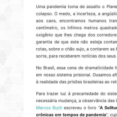
Uma pandemia toma de assalto o Planet
colapso. O medo, a incerteza, a angúst
aos caos, encontramos humanos tran
centímetro, os ínfimos metros quadra
oxigênio que lhes chega dos corredor
garantia de que este não esteja cont
rotas, sobre o chão sujo, a contarem as
sorte, para receberem notícias dos seus
No Brasil, essa cena de dramaticidade 
em nosso sistema prisional. Ousamos afi
à realidade das prisões brasileiras ao r
Para trazer luz à precariedade do siste
necessária mudança, a observância das le
Marcos Buch
escreveu o livro “
A Solit
crônicas em tempos de pandemia
“, cu