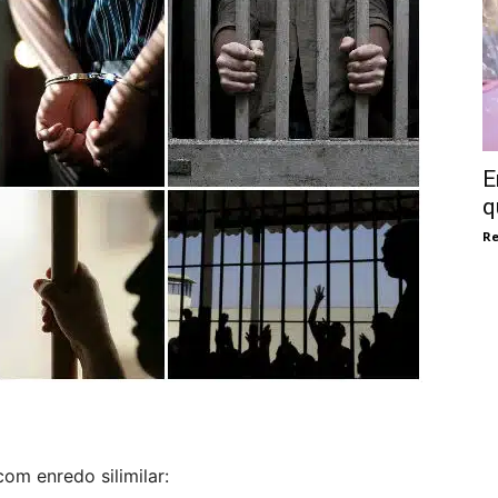
E
q
Re
com enredo silimilar: