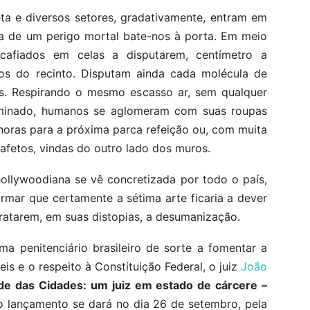
a e diversos setores, gradativamente, entram em
ia de um perigo mortal bate-nos à porta. Em meio
cafiados em celas a disputarem, centímetro a
dos do recinto. Disputam ainda cada molécula de
es. Respirando o mesmo escasso ar, sem qualquer
aminado, humanos se aglomeram com suas roupas
 horas para a próxima parca refeição ou, com muita
 afetos, vindas do outro lado dos muros.
hollywoodiana se vê concretizada por todo o país,
rmar que certamente a sétima arte ficaria a dever
etratarem, em suas distopias, a desumanização.
ma penitenciário brasileiro de sorte a fomentar a
is e o respeito à Constituição Federal, o juiz
João
ude das Cidades: um juiz em estado de cárcere –
jo lançamento se dará no dia 26 de setembro, pela