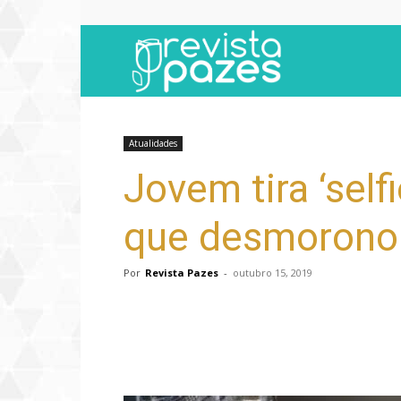
Revista
Pazes
Atualidades
Jovem tira ‘sel
que desmorono
Por
Revista Pazes
-
outubro 15, 2019
Compartilhar