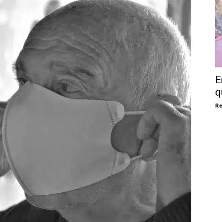
E
q
Re