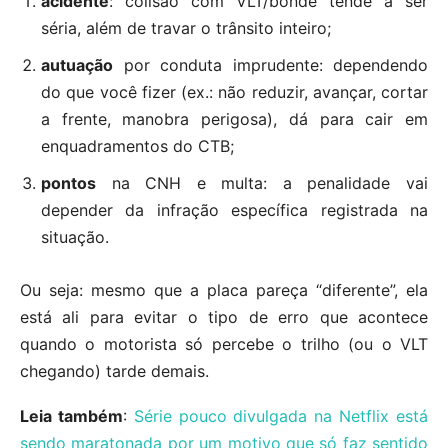
acidente
: colisão com VLT/bonde tende a ser
séria, além de travar o trânsito inteiro;
autuação
por conduta imprudente: dependendo
do que você fizer (ex.: não reduzir, avançar, cortar
a frente, manobra perigosa), dá para cair em
enquadramentos do CTB;
pontos
na CNH e multa: a penalidade vai
depender da infração específica registrada na
situação.
Ou seja: mesmo que a placa pareça “diferente”, ela
está ali para evitar o tipo de erro que acontece
quando o motorista só percebe o trilho (ou o VLT
chegando) tarde demais.
Leia também
:
Série pouco divulgada na Netflix está
sendo maratonada por um motivo que só faz sentido