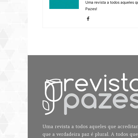
Uma revista a todos aqueles q
Pazes!
Uma revista a todos aqueles que acredit
que a verdadeira paz é plural. A todos que