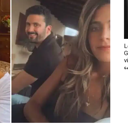
L
G
v
Ga