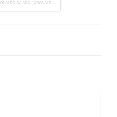
UMA PUBLICAÇÃO COMPARTILHADA POR RONALDO CAIADO (@RONALDOCAIADO)