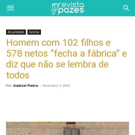
Atualidades
Família
Homem com 102 filhos e
578 netos “fecha a fábrica” e
diz que não se lembra de
todos
Por
Gabriel Pietro
-
fevereiro 7, 2023