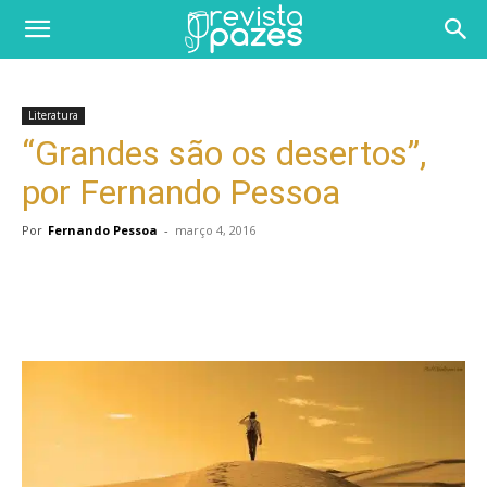
Literatura
“Grandes são os desertos”,
por Fernando Pessoa
Por
Fernando Pessoa
-
março 4, 2016