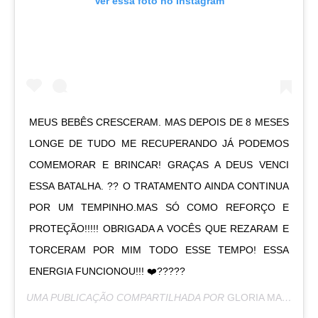
Ver essa foto no Instagram
MEUS BEBÊS CRESCERAM. MAS DEPOIS DE 8 MESES
LONGE DE TUDO ME RECUPERANDO JÁ PODEMOS
COMEMORAR E BRINCAR! GRAÇAS A DEUS VENCI
ESSA BATALHA. ?? O TRATAMENTO AINDA CONTINUA
POR UM TEMPINHO.MAS SÓ COMO REFORÇO E
PROTEÇÃO!!!!! OBRIGADA A VOCÊS QUE REZARAM E
TORCERAM POR MIM TODO ESSE TEMPO! ESSA
ENERGIA FUNCIONOU!!! ❤️?????
UMA PUBLICAÇÃO COMPARTILHADA POR
GLORIA MARIA
(@G