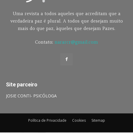
Uma revista a todos aqueles que acreditam que a
verdadeira paz é plural. A todos que desejam muito
mais do que paz, àqueles que desejam Pazes.
Contato:
nararcr@gmail.com
Site parceiro
JOSIE CONTI- PSICÓLOGA
Política de Privacidade
Cookies
Sitemap