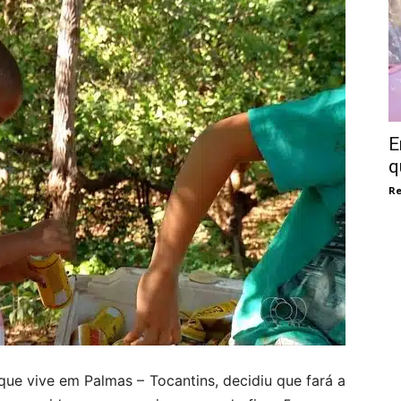
E
q
Re
ue vive em Palmas – Tocantins, decidiu que fará a