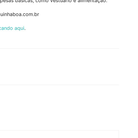
pesas básicas, como vestuário e alimentação.
quinhaboa.com.br
icando aqui
.