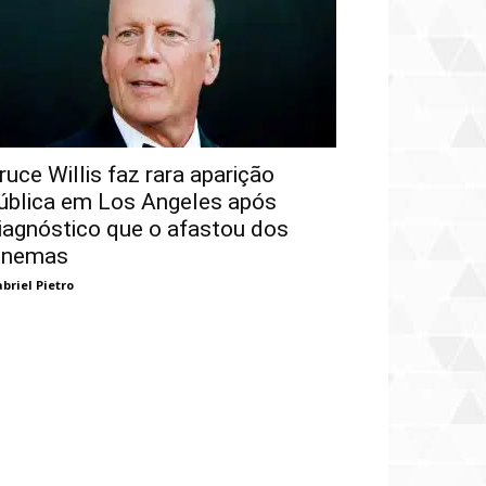
ruce Willis faz rara aparição
ública em Los Angeles após
iagnóstico que o afastou dos
inemas
briel Pietro