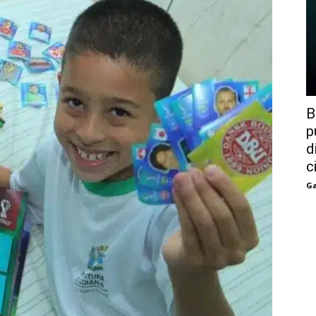
B
p
d
c
Ga