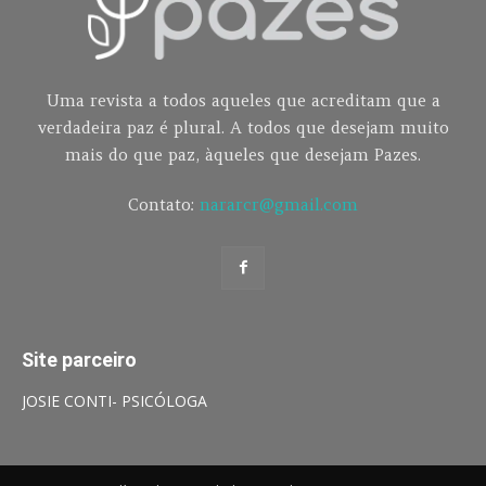
Uma revista a todos aqueles que acreditam que a
verdadeira paz é plural. A todos que desejam muito
mais do que paz, àqueles que desejam Pazes.
Contato:
nararcr@gmail.com
Site parceiro
JOSIE CONTI- PSICÓLOGA