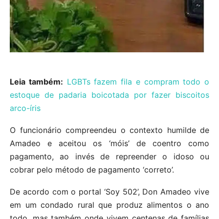
Leia também:
LGBTs fazem fila e compram todo o
estoque de padaria boicotada por fazer biscoitos
arco-íris
O funcionário compreendeu o contexto humilde de
Amadeo e aceitou os ‘móis’ de coentro como
pagamento, ao invés de repreender o idoso ou
cobrar pelo método de pagamento ‘correto’.
De acordo com o portal ‘Soy 502’, Don Amadeo vive
em um condado rural que produz alimentos o ano
todo, mas também onde vivem centenas de famílias