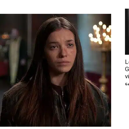
L
G
v
Ga