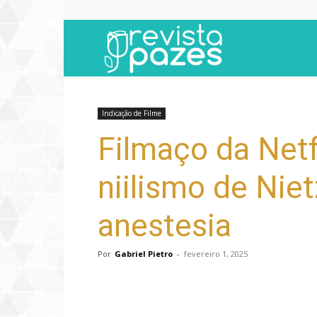
Revista
Pazes
Indicação de Filme
Filmaço da Netf
niilismo de Nie
anestesia
Por
Gabriel Pietro
-
fevereiro 1, 2025
Compartilhar