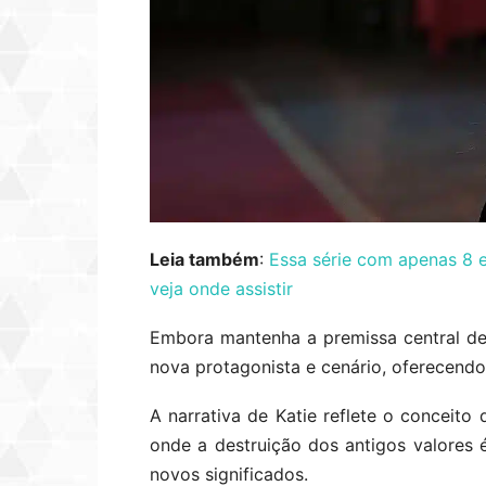
Leia também
:
Essa série com apenas 8 e
veja onde assistir
Embora mantenha a premissa central de
nova protagonista e cenário, oferecend
A narrativa de Katie reflete o conceito 
onde a destruição dos antigos valores
novos significados.