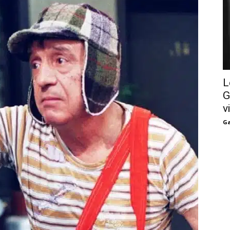
L
G
v
Ga