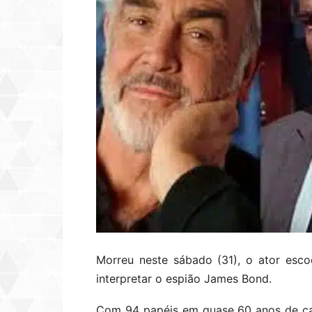
Morreu neste sábado (31), o ator esc
interpretar o espião James Bond.
Com 94 papéis em quase 60 anos de car