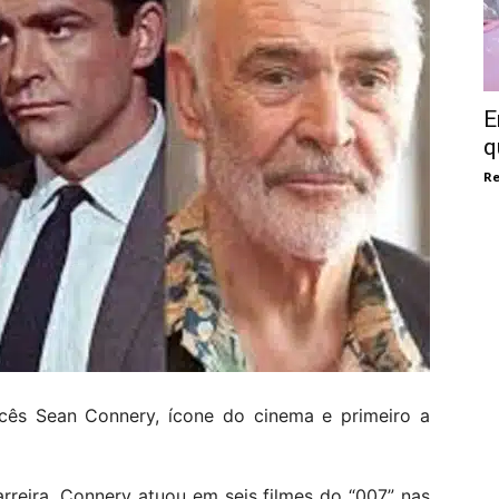
E
q
Re
ocês Sean Connery, ícone do cinema e primeiro a
reira, Connery atuou em seis filmes do “007” nas