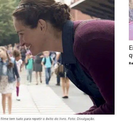
E
q
Re
filme tem tudo para repetir o êxito do livro. Foto: Divulgação.