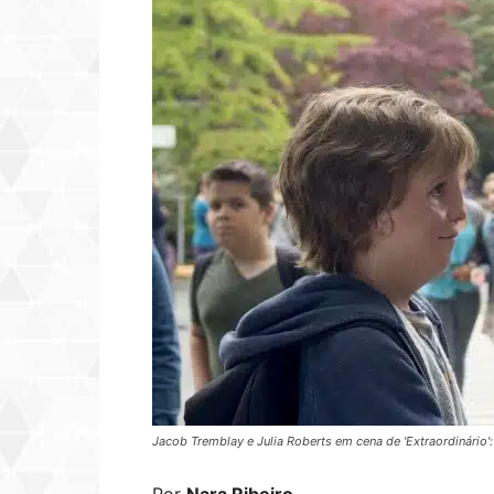
Jacob Tremblay e Julia Roberts em cena de 'Extraordinário': 