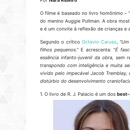
Por
Nara Ribeiro
O filme é baseado no livro homônimo – “E
do menino Auggie Pullman. A obra mostr
e é um convite à reflexão de crianças e 
Segundo o crítico
Octavio Caruso
,
“Um 
filhos pequenos.”
E acrescenta: “
É fasc
essência infanto-juvenil da obra, sem
transpondo com inteligência e muita se
vivido pelo impecável Jacob Tremblay,
distúrbio do desenvolvimento craniofaci
1. O livro de R. J. Palacio é um dos
best-