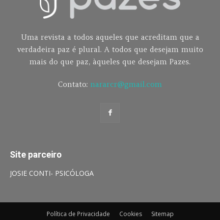
Uma revista a todos aqueles que acreditam que a
verdadeira paz é plural. A todos que desejam muito
mais do que paz, àqueles que desejam Pazes.
Contato:
nararcr@gmail.com
Site parceiro
JOSIE CONTI- PSICÓLOGA
Política de Privacidade
Cookies
Sitemap