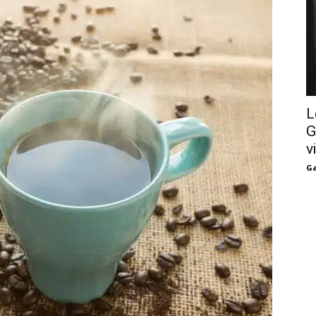
L
G
v
Ga