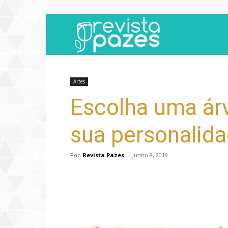
Revista
Pazes
Artes
Escolha uma árv
sua personalid
Por
Revista Pazes
-
junho 8, 2019
Compartilhar