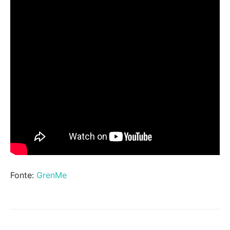
Fonte:
GrenMe