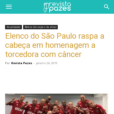
Atualidades
Beleza (do corpo e da alma)
Elenco do São Paulo raspa a
cabeça em homenagem a
torcedora com câncer
Por
Revista Pazes
-
janeiro 26, 2019