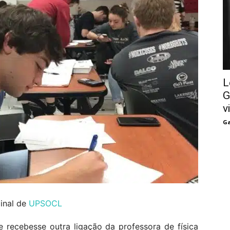
L
G
v
Ga
ginal de
UPSOCL
 recebesse outra ligação da professora de física