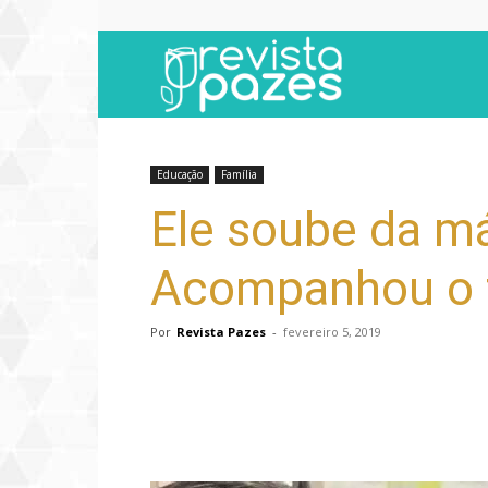
Revista
Pazes
Educação
Família
Ele soube da má
Acompanhou o f
Por
Revista Pazes
-
fevereiro 5, 2019
Compartilhar