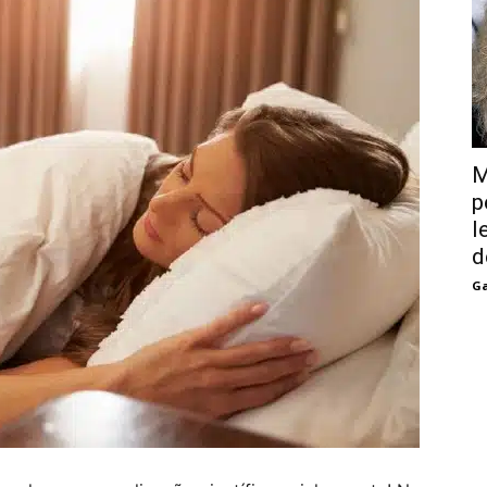
M
p
l
d
Ga