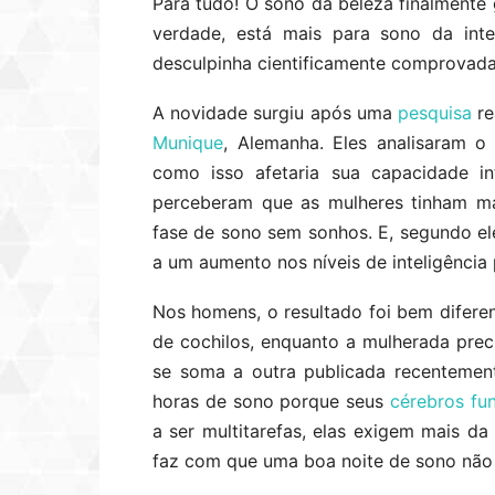
Para tudo! O sono da beleza finalmente 
verdade, está mais para sono da int
desculpinha cientificamente comprovada
A novidade surgiu após uma
pesquisa
re
Munique
, Alemanha. Eles analisaram o
como isso afetaria sua capacidade in
perceberam que as mulheres tinham ma
fase de sono sem sonhos. E, segundo el
a um aumento nos níveis de inteligência 
Nos homens, o resultado foi bem diferen
de cochilos, enquanto a mulherada pre
se soma a outra publicada recentemen
horas de sono porque seus
cérebros fu
a ser multitarefas, elas exigem mais 
faz com que uma boa noite de sono não 