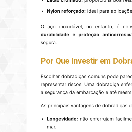
Latão cromado:
proporciona boa resi
Nylon reforçado:
ideal para aplicaçõ
O aço inoxidável, no entanto, é co
durabilidade e proteção anticorrosiv
segura.
Por Que Investir em Dobr
Escolher dobradiças comuns pode pare
representar riscos. Uma dobradiça enfe
a segurança da embarcação e até mesmo
As principais vantagens de dobradiças d
Longevidade:
não enferrujam facilm
mar.