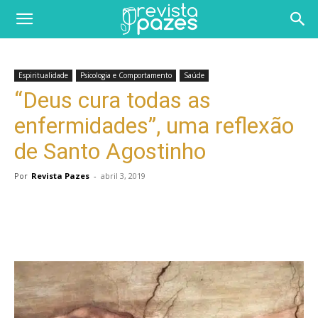
Espiritualidade
Psicologia e Comportamento
Saúde
“Deus cura todas as
enfermidades”, uma reflexão
de Santo Agostinho
Por
Revista Pazes
-
abril 3, 2019