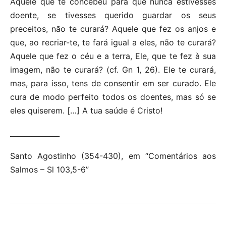
Aquele que te concebeu para que nunca estivesses
doente, se tivesses querido guardar os seus
preceitos, não te curará? Aquele que fez os anjos e
que, ao recriar-te, te fará igual a eles, não te curará?
Aquele que fez o céu e a terra, Ele, que te fez à sua
imagem, não te curará? (cf. Gn 1, 26). Ele te curará,
mas, para isso, tens de consentir em ser curado. Ele
cura de modo perfeito todos os doentes, mas só se
eles quiserem. […] A tua saúde é Cristo!
______________
Santo Agostinho (354-430), em “Comentários aos
Salmos – Sl 103,5-6”