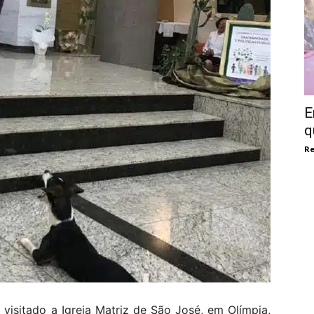
E
q
Re
 visitado a Igreja Matriz de São José, em Olímpia,