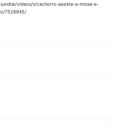
jundiai/videos/v/cachorro-assiste-a-missa-e-
deo/7528945/