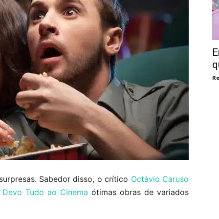
E
q
Re
surpresas. Sabedor disso, o crítico
Octávio Caruso
e
Devo Tudo ao Cinema
ótimas obras de variados