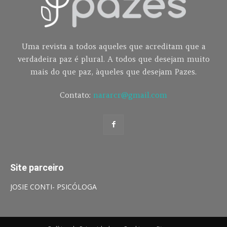
Uma revista a todos aqueles que acreditam que a
verdadeira paz é plural. A todos que desejam muito
mais do que paz, àqueles que desejam Pazes.
Contato:
nararcr@gmail.com
Site parceiro
JOSIE CONTI- PSICÓLOGA