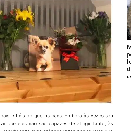
M
p
l
d
Ga
onais e fiéis do que os cães. Embora às vezes seu
r que eles não são capazes de atingir tanto, às