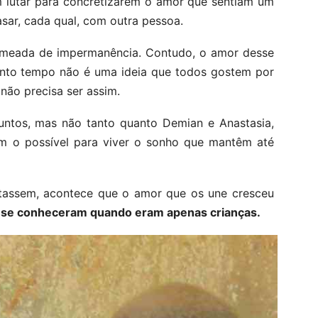
am lutar para concretizarem o amor que sentiam um
sar, cada qual, com outra pessoa.
ermeada de impermanência. Contudo, o amor desse
tanto tempo não é uma ideia que todos gostem por
não precisa ser assim.
untos, mas não tanto quanto Demian e Anastasia,
am o possível para viver o sonho que mantêm até
tassem, acontece que o amor que os une cresceu
e
se conheceram quando eram apenas crianças.