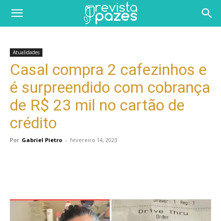
Atualidades
Casal compra 2 cafezinhos e
é surpreendido com cobrança
de R$ 23 mil no cartão de
crédito
Por
Gabriel Pietro
-
fevereiro 14, 2023