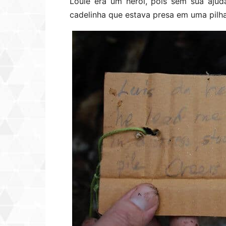
Louie era um herói, pois sem sua ajud
cadelinha que estava presa em uma pilha