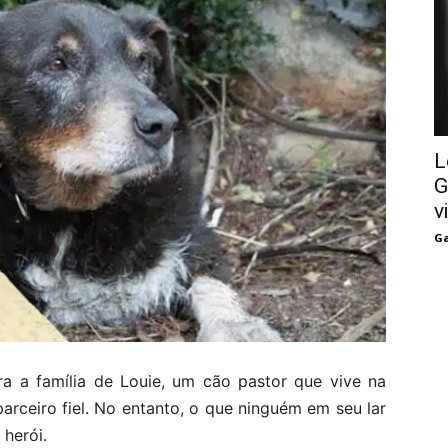
L
G
v
Ga
ra a família de Louie, um cão pastor que vive na
arceiro fiel. No entanto, o que ninguém em seu lar
 herói.