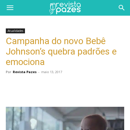
Atualidades
Campanha do novo Bebê
Johnson’s quebra padrões e
emociona
Por
Revista Pazes
-
maio 13, 2017